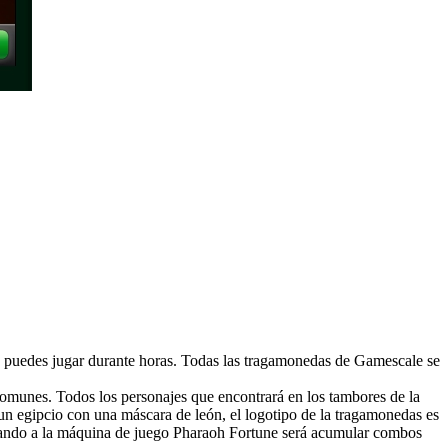
 puedes jugar durante horas. Todas las tragamonedas de Gamescale se
munes. Todos los personajes que encontrará en los tambores de la
un egipcio con una máscara de león, el logotipo de la tragamonedas es
jugando a la máquina de juego Pharaoh Fortune será acumular combos