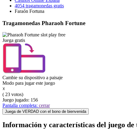
Casinos Online España
4054 tragamonedas gratis
Faraón Fortuna
Tragamonedas Pharaoh Fortune
Juega gratis
Cambie su dispositivo a paisaje
Modo para jugar este juego
☓
(
23
votos)
Juego jugado:
156
Pantalla completa:
cerrar
Juega de VERDAD con el bono de bienvenida
Información y características del juego 