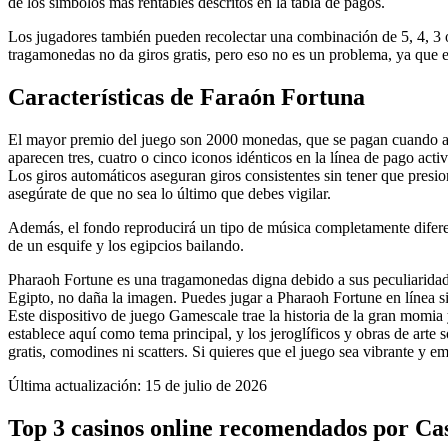
de los símbolos más rentables descritos en la tabla de pagos.
Los jugadores también pueden recolectar una combinación de 5, 4, 3 o 2
tragamonedas no da giros gratis, pero eso no es un problema, ya que en
Características de Faraón Fortuna
El mayor premio del juego son 2000 monedas, que se pagan cuando apa
aparecen tres, cuatro o cinco iconos idénticos en la línea de pago act
Los giros automáticos aseguran giros consistentes sin tener que presio
asegúrate de que no sea lo último que debes vigilar.
Además, el fondo reproducirá un tipo de música completamente diferent
de un esquife y los egipcios bailando.
Pharaoh Fortune es una tragamonedas digna debido a sus peculiaridade
Egipto, no daña la imagen. Puedes jugar a Pharaoh Fortune en línea sin
Este dispositivo de juego Gamescale trae la historia de la gran momia 
establece aquí como tema principal, y los jeroglíficos y obras de art
gratis, comodines ni scatters. Si quieres que el juego sea vibrante y e
Última actualización: 15 de julio de 2026
Top 3 casinos online recomendados por Ca