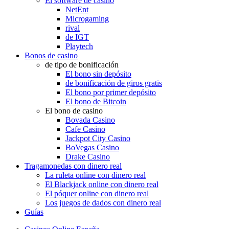
El software de casino
NetEnt
Microgaming
rival
de IGT
Playtech
Bonos de casino
de tipo de bonificación
El bono sin depósito
de bonificación de giros gratis
El bono por primer depósito
El bono de Bitcoin
El bono de casino
Bovada Casino
Cafe Casino
Jackpot City Casino
BoVegas Casino
Drake Casino
Tragamonedas con dinero real
La ruleta online con dinero real
El Blackjack online con dinero real
El póquer online con dinero real
Los juegos de dados con dinero real
Guías