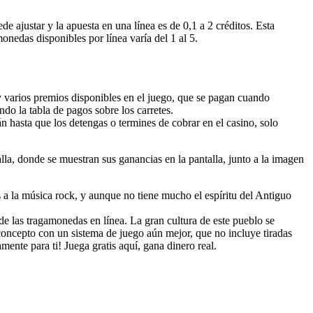
 ajustar y la apuesta en una línea es de 0,1 a 2 créditos. Esta
onedas disponibles por línea varía del 1 al 5.
 varios premios disponibles en el juego, que se pagan cuando
do la tabla de pagos sobre los carretes.
án hasta que los detengas o termines de cobrar en el casino, solo
la, donde se muestran sus ganancias en la pantalla, junto a la imagen
 a la música rock, y aunque no tiene mucho el espíritu del Antiguo
de las tragamonedas en línea. La gran cultura de este pueblo se
concepto con un sistema de juego aún mejor, que no incluye tiradas
mente para ti! Juega gratis aquí, gana dinero real.