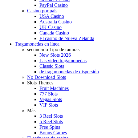
PayPal Casino
Casino por país
USA Casino
Australia Casino
UK Casino
Canada Casino
El casino de Nueva Zelanda
Tragamonedas en línea
secundario Tipo de ranuras
New Slots 2026
Las video tragamonedas
Classic Slots
de tragamonedas de dispersión
No Download Slots
Slots Themes
Fruit Machines
777 Slots
Vegas Slots
VIP Slots
Más
3 Reel Slots
5 Reel Slots
Free Spins
Bonus Games