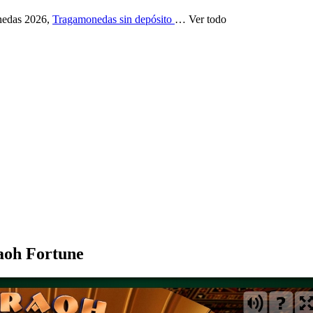
nedas 2026,
Tragamonedas sin depósito
… Ver todo
aoh Fortune