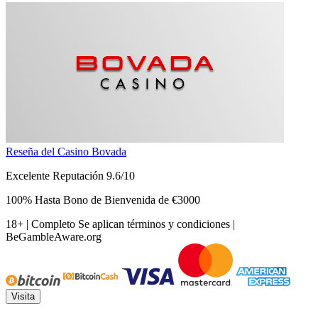
Reseña del Casino Bovada
Excelente Reputación 9.6/10
100% Hasta
Bono de Bienvenida de €3000
18+ | Completo
Se aplican términos y condiciones
|
BeGambleAware.org
Visita