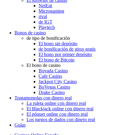
El software de casino
NetEnt
Microgaming
rival
de IGT
Playtech
Bonos de casino
de tipo de bonificación
El bono sin depósito
de bonificación de giros gratis
El bono por primer depósito
El bono de Bitcoin
El bono de casino
Bovada Casino
Cafe Casino
Jackpot City Casino
BoVegas Casino
Drake Casino
Tragamonedas con dinero real
La ruleta online con dinero real
El Blackjack online con dinero real
El póquer online con dinero real
Los juegos de dados con dinero real
Guías