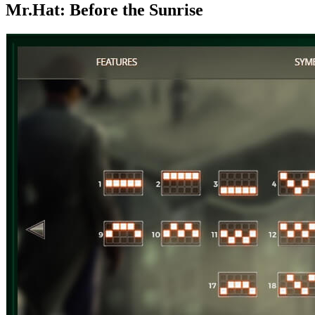
Mr.Hat: Before the Sunrise