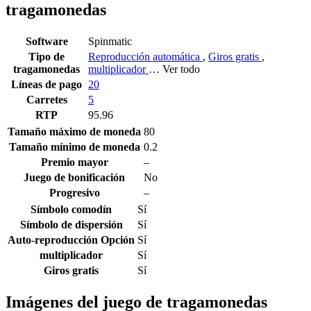
tragamonedas
Software
Spinmatic
Tipo de
Reproducción automática
,
Giros gratis
,
tragamonedas
multiplicador
… Ver todo
Líneas de pago
20
Carretes
5
RTP
95.96
Tamaño máximo de moneda
80
Tamaño mínimo de moneda
0.2
Premio mayor
–
Juego de bonificación
No
Progresivo
–
Símbolo comodín
Sí
Símbolo de dispersión
Sí
Auto-reproducción Opción
Sí
multiplicador
Sí
Giros gratis
Sí
Imágenes del juego de tragamonedas