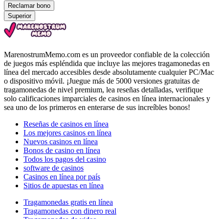
Reclamar bono
Superior
MarenostrumMemo.com es un proveedor confiable de la colección
de juegos más espléndida que incluye las mejores tragamonedas en
línea del mercado accesibles desde absolutamente cualquier PC/Mac
o dispositivo móvil.
¡Juegue más de 5000 versiones gratuitas de
tragamonedas de nivel premium, lea reseñas detalladas, verifique
solo calificaciones imparciales de casinos en línea internacionales y
sea uno de los primeros en enterarse de sus increíbles bonos!
Reseñas de casinos en línea
Los mejores casinos en línea
Nuevos casinos en línea
Bonos de casino en línea
Todos los pagos del casino
software de casinos
Casinos en línea por país
Sitios de apuestas en línea
Tragamonedas gratis en línea
Tragamonedas con dinero real