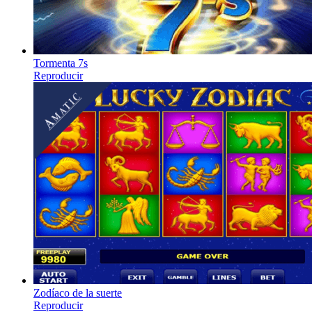
Tormenta 7s
Reproducir
Zodíaco de la suerte
Reproducir