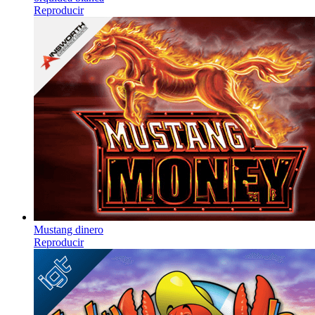
Reproducir
Mustang dinero
Reproducir