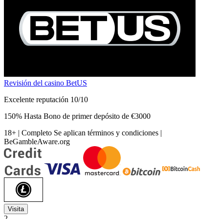
Revisión del casino BetUS
Excelente reputación 10/10
150% Hasta
Bono de primer depósito de €3000
18+ | Completo
Se aplican términos y condiciones
|
BeGambleAware.org
Visita
2