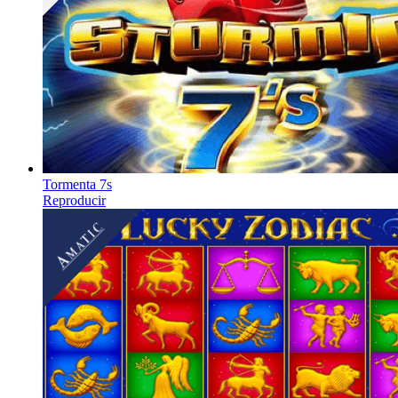
Tormenta 7s
Reproducir