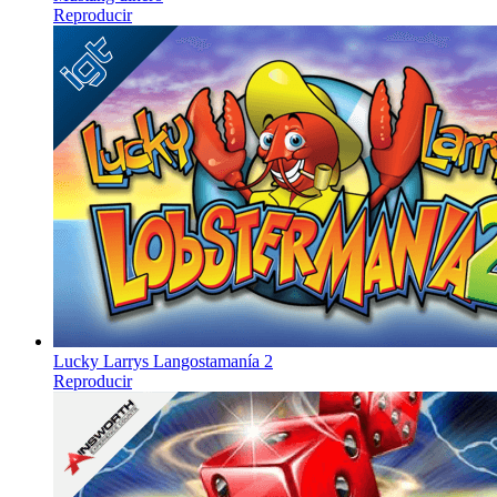
Reproducir
Lucky Larrys Langostamanía 2
Reproducir