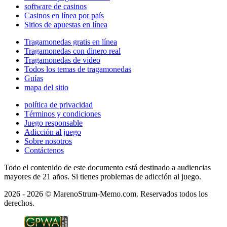
software de casinos
Casinos en línea por país
Sitios de apuestas en línea
Tragamonedas gratis en línea
Tragamonedas con dinero real
Tragamonedas de video
Todos los temas de tragamonedas
Guías
mapa del sitio
política de privacidad
Términos y condiciones
Juego responsable
Adicción al juego
Sobre nosotros
Contáctenos
Todo el contenido de este documento está destinado a audiencias
mayores de 21 años.
Si tienes problemas de adicción al juego.
2026 - 2026 © MarenoStrum-Memo.com.
Reservados todos los
derechos.