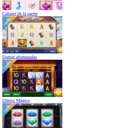
Cabaret de la suerte
Damas afortunadas
Dinero Mágico