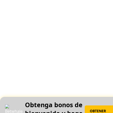
Obtenga bonos de
OBTENER