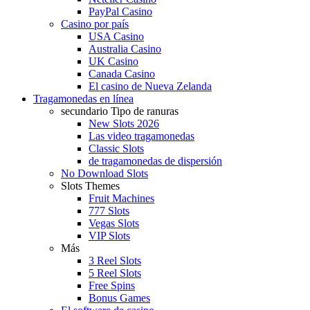
PayPal Casino
Casino por país
USA Casino
Australia Casino
UK Casino
Canada Casino
El casino de Nueva Zelanda
Tragamonedas en línea
secundario Tipo de ranuras
New Slots 2026
Las video tragamonedas
Classic Slots
de tragamonedas de dispersión
No Download Slots
Slots Themes
Fruit Machines
777 Slots
Vegas Slots
VIP Slots
Más
3 Reel Slots
5 Reel Slots
Free Spins
Bonus Games