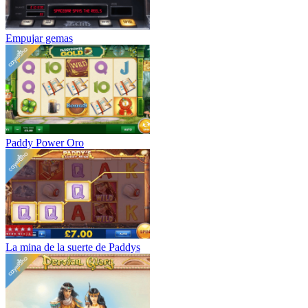
Empujar gemas
Paddy Power Oro
La mina de la suerte de Paddys