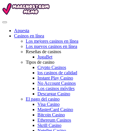
Apuesta
Casinos en línea
Los mejores casinos en línea
Los nuevos casinos en línea
Reseñas de casinos
JugaBet
Tipos de casino
Crypto Casinos
los casinos de calidad
Instant Play Casino
No Account Casinos
Los casinos móviles
Descargar Casino
El pago del casino
Visa Casino
MasterCard Casino
Bitcoin Casino
Ethereum Casinos
Skrill Casino
Neteller Casino