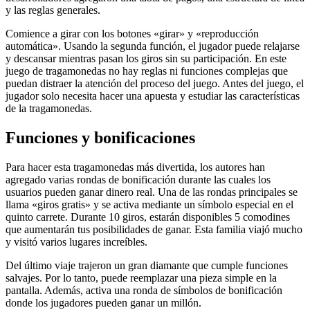
y las reglas generales.
Comience a girar con los botones «girar» y «reproducción
automática». Usando la segunda función, el jugador puede relajarse
y descansar mientras pasan los giros sin su participación. En este
juego de tragamonedas no hay reglas ni funciones complejas que
puedan distraer la atención del proceso del juego. Antes del juego, el
jugador solo necesita hacer una apuesta y estudiar las características
de la tragamonedas.
Funciones y bonificaciones
Para hacer esta tragamonedas más divertida, los autores han
agregado varias rondas de bonificación durante las cuales los
usuarios pueden ganar dinero real. Una de las rondas principales se
llama «giros gratis» y se activa mediante un símbolo especial en el
quinto carrete. Durante 10 giros, estarán disponibles 5 comodines
que aumentarán tus posibilidades de ganar. Esta familia viajó mucho
y visitó varios lugares increíbles.
Del último viaje trajeron un gran diamante que cumple funciones
salvajes. Por lo tanto, puede reemplazar una pieza simple en la
pantalla. Además, activa una ronda de símbolos de bonificación
donde los jugadores pueden ganar un millón.