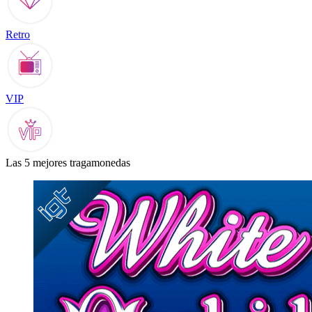
Retro
VIP
Las 5 mejores tragamonedas