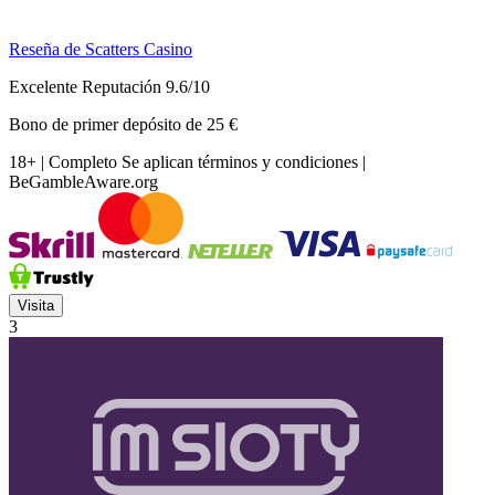
Reseña de Scatters Casino
Excelente Reputación 9.6/10
Bono de primer depósito de 25 €
18+ | Completo
Se aplican términos y condiciones
|
BeGambleAware.org
Visita
3