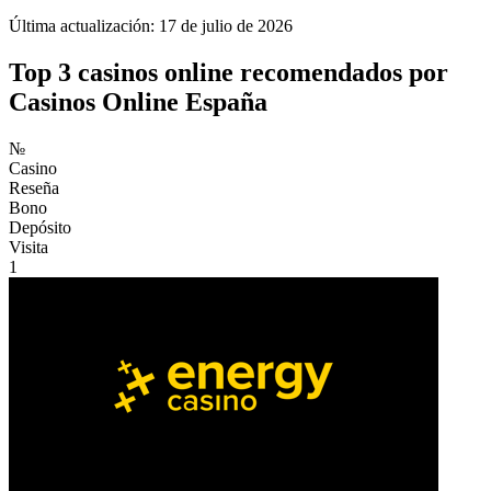
Última actualización: 17 de julio de 2026
Top 3 casinos online recomendados por
Casinos Online España
№
Casino
Reseña
Bono
Depósito
Visita
1