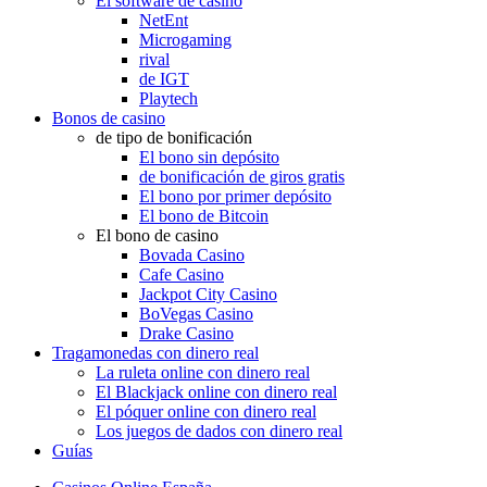
El software de casino
NetEnt
Microgaming
rival
de IGT
Playtech
Bonos de casino
de tipo de bonificación
El bono sin depósito
de bonificación de giros gratis
El bono por primer depósito
El bono de Bitcoin
El bono de casino
Bovada Casino
Cafe Casino
Jackpot City Casino
BoVegas Casino
Drake Casino
Tragamonedas con dinero real
La ruleta online con dinero real
El Blackjack online con dinero real
El póquer online con dinero real
Los juegos de dados con dinero real
Guías