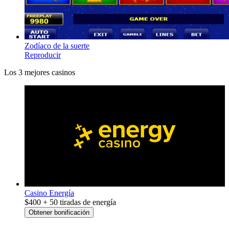
Zodíaco de la suerte
Reproducir
Los 3 mejores casinos
Casino Energía
$400 + 50 tiradas de energía
Obtener bonificación