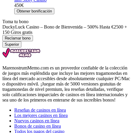
450€
Obtener bonificación
Toma tu bono
DuckyLuck Casino – Bono de Bienvenida –
500% Hasta €2500 +
150
Giros gratis
Reclamar bono
Superior
MarenostrumMemo.com es un proveedor confiable de la colección
de juegos más espléndida que incluye las mejores tragamonedas en
línea del mercado accesibles desde absolutamente cualquier PC/Mac
o dispositivo móvil.
¡Juegue más de 5000 versiones gratuitas de
tragamonedas de nivel premium, lea reseñas detalladas, verifique
solo calificaciones imparciales de casinos en línea internacionales y
sea uno de los primeros en enterarse de sus increíbles bonos!
Reseñas de casinos en línea
Los mejores casinos en línea
Nuevos casinos en línea
Bonos de casino en línea
Todos los pagos del casino