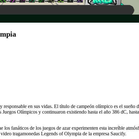
ympia
responsable en sus vidas. El título de campeón olímpico es el sueño de
eros Juegos Olímpicos y continuaron existiendo hasta el año 386 dC, ha
os fanáticos de los juegos de azar experimenten esta increíble atmósfe
l video tragamonedas Legends of Olympia de la empresa Saucify.