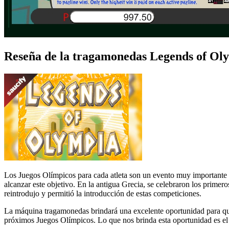
Reseña de la tragamonedas Legends of Ol
Los Juegos Olímpicos para cada atleta son un evento muy importante y 
alcanzar este objetivo. En la antigua Grecia, se celebraron los prim
reintrodujo y permitió la introducción de estas competiciones.
La máquina tragamonedas brindará una excelente oportunidad para que l
próximos Juegos Olímpicos. Lo que nos brinda esta oportunidad es e