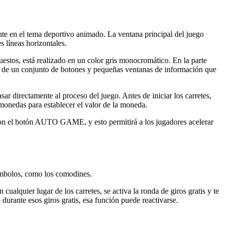
nte en el tema deportivo animado. La ventana principal del juego
 líneas horizontales.
uestos, está realizado en un color gris monocromático. En la parte
orma de un conjunto de botones y pequeñas ventanas de información que
sar directamente al proceso del juego. Antes de iniciar los carretes,
 monedas para establecer el valor de la moneda.
r con el botón AUTO GAME, y esto permitirá a los jugadores acelerar
símbolos, como los comodines.
cualquier lugar de los carretes, se activa la ronda de giros gratis y te
o durante esos giros gratis, esa función puede reactivarse.