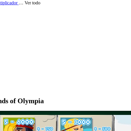
tiplicador
… Ver todo
nds of Olympia