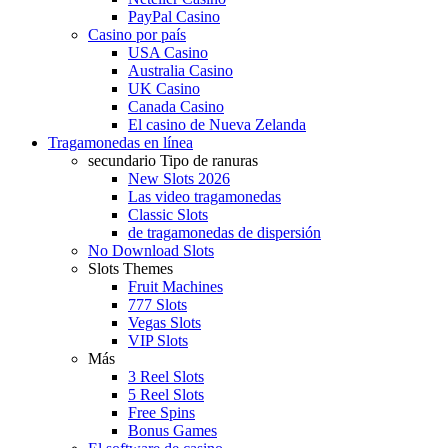
PayPal Casino
Casino por país
USA Casino
Australia Casino
UK Casino
Canada Casino
El casino de Nueva Zelanda
Tragamonedas en línea
secundario Tipo de ranuras
New Slots 2026
Las video tragamonedas
Classic Slots
de tragamonedas de dispersión
No Download Slots
Slots Themes
Fruit Machines
777 Slots
Vegas Slots
VIP Slots
Más
3 Reel Slots
5 Reel Slots
Free Spins
Bonus Games