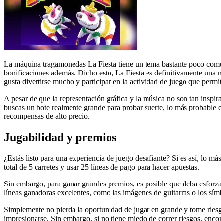
La máquina tragamonedas La Fiesta tiene un tema bastante poco comú
bonificaciones además. Dicho esto, La Fiesta es definitivamente una 
gusta divertirse mucho y participar en la actividad de juego que permi
A pesar de que la representación gráfica y la música no son tan inspir
buscas un bote realmente grande para probar suerte, lo más probable e
recompensas de alto precio.
Jugabilidad y premios
¿Estás listo para una experiencia de juego desafiante? Si es así, lo m
total de 5 carretes y usar 25 líneas de pago para hacer apuestas.
Sin embargo, para ganar grandes premios, es posible que deba esforzar
líneas ganadoras excelentes, como las imágenes de guitarras o los sím
Simplemente no pierda la oportunidad de jugar en grande y tome riesgos
impresionarse. Sin embargo, si no tiene miedo de correr riesgos, encon