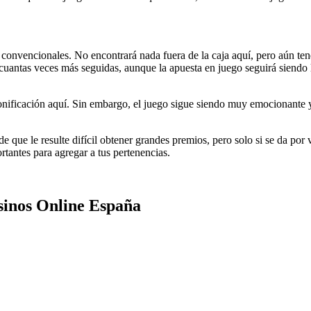
te convencionales. No encontrará nada fuera de la caja aquí, pero aún t
s cuantas veces más seguidas, aunque la apuesta en juego seguirá sien
bonificación aquí. Sin embargo, el juego sigue siendo muy emocionant
de que le resulte difícil obtener grandes premios, pero solo si se da po
tantes para agregar a tus pertenencias.
sinos Online España