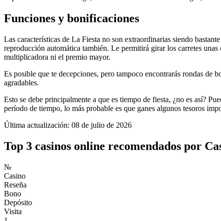
Funciones y bonificaciones
Las características de La Fiesta no son extraordinarias siendo bastan
reproducción automática también. Le permitirá girar los carretes una
multiplicadora ni el premio mayor.
Es posible que te decepciones, pero tampoco encontrarás rondas de 
agradables.
Esto se debe principalmente a que es tiempo de fiesta, ¿no es así? Pue
período de tiempo, lo más probable es que ganes algunos tesoros impor
Última actualización: 08 de julio de 2026
Top 3 casinos online recomendados por Ca
№
Casino
Reseña
Bono
Depósito
Visita
1