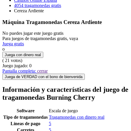
Casinos Online España
4054 tragamonedas gratis
Cereza Ardiente
Máquina Tragamonedas Cereza Ardiente
No puedes jugar este juego gratis
Para juegos de tragamonedas gratis, vaya
Juega gratis
o
Juega con dinero real
(
21
votos)
Juego jugado:
0
Pantalla completa:
cerrar
Juega de VERDAD con el bono de bienvenida
Información y características del juego de
tragamonedas Burning Cherry
Software
Escala de juego
Tipo de tragamonedas
Tragamonedas con dinero real
Líneas de pago
5
Carretes
5