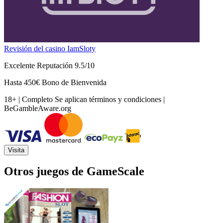
Revisión del casino IamSloty
Excelente Reputación 9.5/10
Hasta
450€ Bono de Bienvenida
18+ | Completo
Se aplican términos y condiciones
|
BeGambleAware.org
Visita
Otros juegos de GameScale