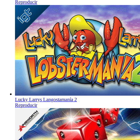
Reproducir
Lucky Larrys Langostamanía 2
Reproducir