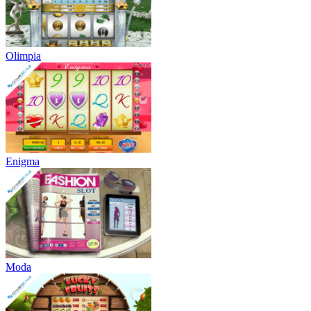
Olimpia
Enigma
Moda