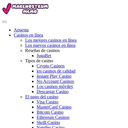
Apuesta
Casinos en línea
Los mejores casinos en línea
Los nuevos casinos en línea
Reseñas de casinos
JugaBet
Tipos de casino
Crypto Casinos
los casinos de calidad
Instant Play Casino
No Account Casinos
Los casinos móviles
Descargar Casino
El pago del casino
Visa Casino
MasterCard Casino
Bitcoin Casino
Ethereum Casinos
Skrill Casino
Neteller Casino