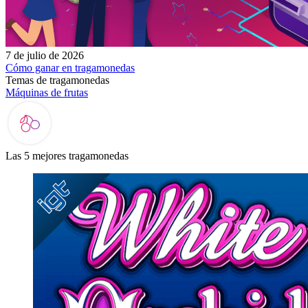
7 de julio de 2026
Cómo ganar en tragamonedas
Temas de tragamonedas
Máquinas de frutas
Las 5 mejores tragamonedas