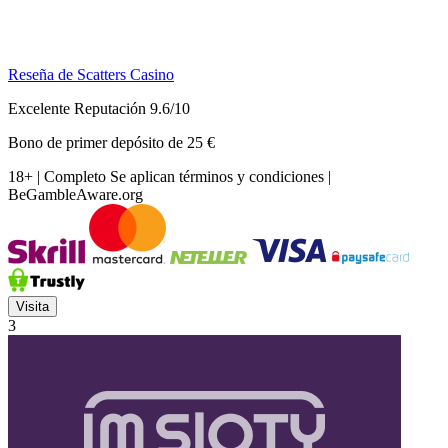
Reseña de Scatters Casino
Excelente Reputación 9.6/10
Bono de primer depósito de 25 €
18+ | Completo
Se aplican términos y condiciones
|
BeGambleAware.org
Visita
3