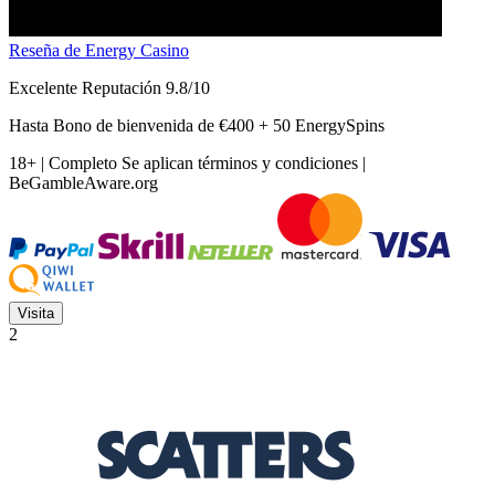
Reseña de Energy Casino
Excelente Reputación 9.8/10
Hasta
Bono de bienvenida de €400 + 50 EnergySpins
18+ | Completo
Se aplican términos y condiciones
|
BeGambleAware.org
Visita
2