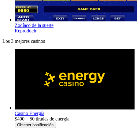
Zodíaco de la suerte
Reproducir
Los 3 mejores casinos
Casino Energía
$400 + 50 tiradas de energía
Obtener bonificación