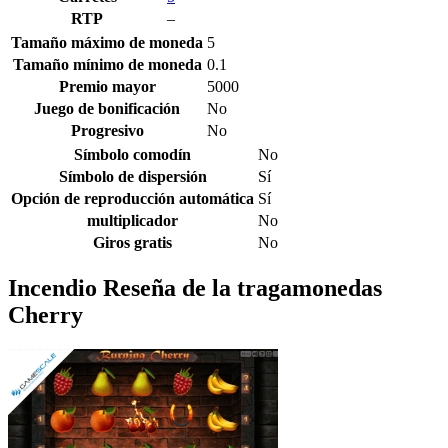
RTP
–
Tamaño máximo de moneda
5
Tamaño mínimo de moneda
0.1
Premio mayor
5000
Juego de bonificación
No
Progresivo
No
Símbolo comodín
No
Símbolo de dispersión
Sí
Opción de reproducción automática
Sí
multiplicador
No
Giros gratis
No
Incendio Reseña de la tragamonedas
Cherry