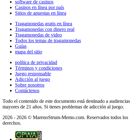
software de casinos
Casinos en línea por país
Sitios de apuestas en línea
Tragamonedas gratis en línea
Tragamonedas con dinero real
Tragamonedas de video
Todos los temas de tragamonedas
Guías
mapa del sitio
política de privacidad
Términos y condiciones
Juego responsable
Adicción al juego
Sobre nosotros
Contáctenos
Todo el contenido de este documento está destinado a audiencias
mayores de 21 años.
Si tienes problemas de adicción al juego.
2026 - 2026 © MarenoStrum-Memo.com.
Reservados todos los
derechos.