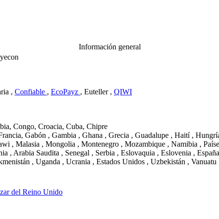
Información general
Eyecon
ria ,
Confiable
,
EcoPayz
, Euteller ,
QIWI
mbia, Congo, Croacia, Cuba, Chipre
ancia, Gabón , Gambia , Ghana , Grecia , Guadalupe , Haití , Hungría , Ir
lawi , Malasia , Mongolia , Montenegro , Mozambique , Namibia , Paíse
ia , Arabia Saudita , Senegal , Serbia , Eslovaquia , Eslovenia , España 
urkmenistán , Uganda , Ucrania , Estados Unidos , Uzbekistán , Vanuatu
zar del Reino Unido