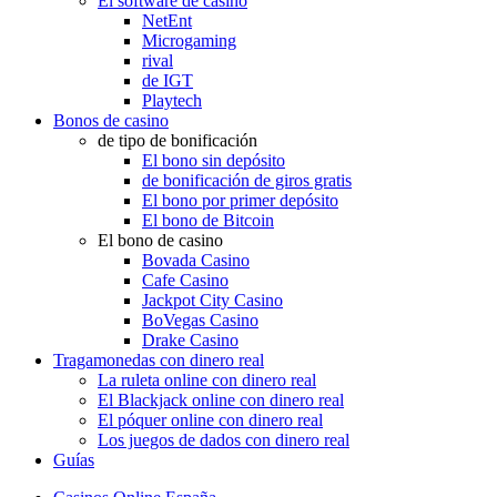
El software de casino
NetEnt
Microgaming
rival
de IGT
Playtech
Bonos de casino
de tipo de bonificación
El bono sin depósito
de bonificación de giros gratis
El bono por primer depósito
El bono de Bitcoin
El bono de casino
Bovada Casino
Cafe Casino
Jackpot City Casino
BoVegas Casino
Drake Casino
Tragamonedas con dinero real
La ruleta online con dinero real
El Blackjack online con dinero real
El póquer online con dinero real
Los juegos de dados con dinero real
Guías