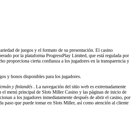
 variedad de juegos y el formato de su presentación. El casino
 operado por la plataforma ProgressPlay Limited, que está regulada por
cho proporciona cierta confianza a los jugadores en la transparencia y
egos y bonos disponibles para los jugadores.
alemán y finlandés
. La navegación del sitio web es extremadamente
n el menú principal de Slots Miller Casino y las páginas de inicio de
cionan a los jugadores inmediatamente después de abrir el casino, por
ada paso que puede tomar en Slots Miller, así como atención al cliente