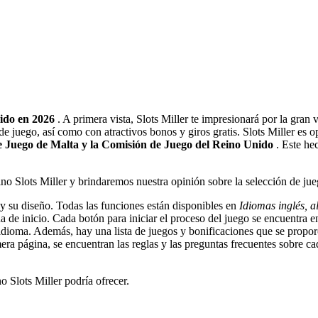
cido en 2026
. A primera vista, Slots Miller te impresionará por la gran
 de juego, así como con atractivos bonos y giros gratis. Slots Miller es
e Juego de Malta y la Comisión de Juego del Reino Unido
. Este he
ino Slots Miller y brindaremos nuestra opinión sobre la selección de ju
 y su diseño. Todas las funciones están disponibles en
Idiomas inglés, 
a de inicio. Cada botón para iniciar el proceso del juego se encuentra e
 idioma. Además, hay una lista de juegos y bonificaciones que se propor
imera página, se encuentran las reglas y las preguntas frecuentes sobre c
o Slots Miller podría ofrecer.