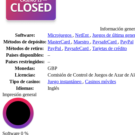
Información gener
Software:
Microjuegos
,
NetEnt
,
Juegos de última gene
Métodos de depósito:
MasterCard
,
Maestro
,
PaysafeCard
,
PayPal
Métodos de retiro:
PayPal
,
PaysafeCard
,
Tarjetas de crédito
Países disponibles:
–
Países restringidos:
–
Monedas:
GBP
Licencias:
Comisión de Control de Juegos de Azar de A
Tipo de casino:
Juego instantáneo
,
Casinos móviles
0
Idiomas:
Inglés
Calificación
Impresión general
Software
0
%