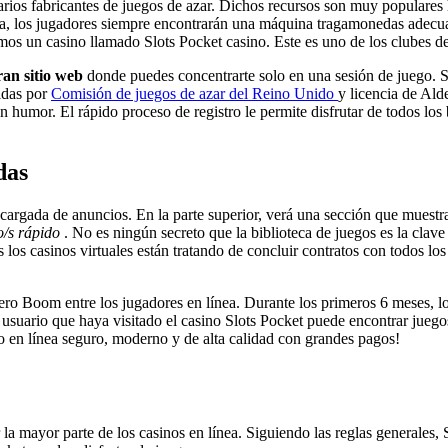
 varios fabricantes de juegos de azar. Dichos recursos son muy popula
ea, los jugadores siempre encontrarán una máquina tragamonedas adecuada
os un casino llamado Slots Pocket casino. Este es uno de los clubes de
ran sitio web
donde puedes concentrarte solo en una sesión de juego. 
idas por
Comisión de juegos de azar del Reino Unido
y licencia de Ald
en humor. El rápido proceso de registro le permite disfrutar de todos los
das
ecargada de anuncios. En la parte superior, verá una sección que muestr
o/s rápido
. No es ningún secreto que la biblioteca de juegos es la clav
odos los casinos virtuales están tratando de concluir contratos con todos l
 Boom entre los jugadores en línea. Durante los primeros 6 meses, los 
usuario que haya visitado el casino Slots Pocket puede encontrar jueg
o en línea seguro, moderno y de alta calidad con grandes pagos!
r la mayor parte de los casinos en línea. Siguiendo las reglas generales,