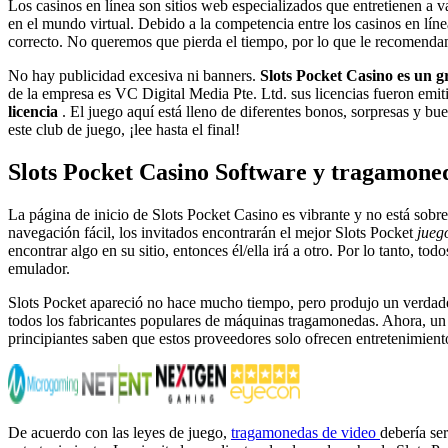
Los casinos en línea son sitios web especializados que entretienen a
en el mundo virtual. Debido a la competencia entre los casinos en lín
correcto. No queremos que pierda el tiempo, por lo que le recomendam
No hay publicidad excesiva ni banners.
Slots Pocket Casino es un g
de la empresa es VC Digital Media Pte. Ltd. sus licencias fueron emit
licencia
. El juego aquí está lleno de diferentes bonos, sorpresas y bu
este club de juego, ¡lee hasta el final!
Slots Pocket Casino Software y tragamone
La página de inicio de Slots Pocket Casino es vibrante y no está sobr
navegación fácil, los invitados encontrarán el mejor Slots Pocket
jueg
encontrar algo en su sitio, entonces él/ella irá a otro. Por lo tanto, t
emulador.
Slots Pocket apareció no hace mucho tiempo, pero produjo un verdadero
todos los fabricantes populares de máquinas tragamonedas. Ahora, un 
principiantes saben que estos proveedores solo ofrecen entretenimient
De acuerdo con las leyes de juego,
tragamonedas de video
debería se