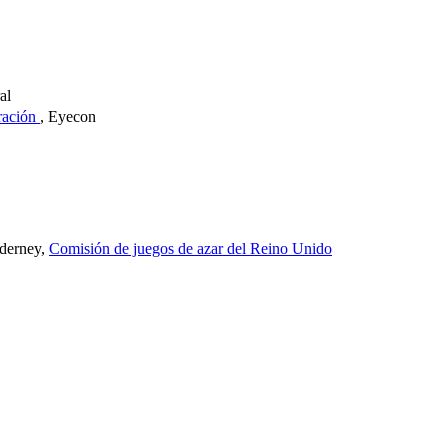
al
ración
, Eyecon
lderney,
Comisión de juegos de azar del Reino Unido