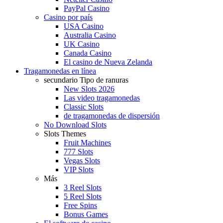
PayPal Casino
Casino por país
USA Casino
Australia Casino
UK Casino
Canada Casino
El casino de Nueva Zelanda
Tragamonedas en línea
secundario Tipo de ranuras
New Slots 2026
Las video tragamonedas
Classic Slots
de tragamonedas de dispersión
No Download Slots
Slots Themes
Fruit Machines
777 Slots
Vegas Slots
VIP Slots
Más
3 Reel Slots
5 Reel Slots
Free Spins
Bonus Games