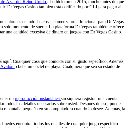
s de Azar del Reino Unido
. Lo hicieron en 2015, mucho antes de que
uir. Dr Vegas Casino también está certificado por GLI para pagar al
ue entonces cuando las cosas comenzaron a funcionar para Dr Vegas
 un solo momento de suerte. La plataforma Dr Vegas también te ofrece
gastar una cantidad excesiva de dinero en juegos con Dr Vegas Casino.
 aquí. Cualquier cosa que coincida con su gusto específico. Además,
a
Avalón
o beba un cóctel de playa. Cualquiera que sea su estado de
 tener un
reproducción instantánea
sin siquiera registrar una cuenta.
ar todos los detalles necesarios sobre usted. Después de eso, puedes
leta o pantalla pequeña en su computadora cuando lo desee. Además, la
 Puedes encontrar todos los detalles de cualquier juego específico