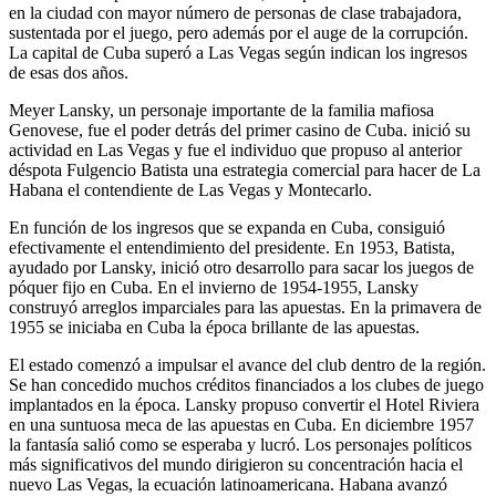
en la ciudad con mayor número de personas de clase trabajadora,
sustentada por el juego, pero además por el auge de la corrupción.
La capital de Cuba superó a Las Vegas según indican los ingresos
de esas dos años.
Meyer Lansky, un personaje importante de la familia mafiosa
Genovese, fue el poder detrás del primer casino de Cuba. inició su
actividad en Las Vegas y fue el individuo que propuso al anterior
déspota Fulgencio Batista una estrategia comercial para hacer de La
Habana el contendiente de Las Vegas y Montecarlo.
En función de los ingresos que se expanda en Cuba, consiguió
efectivamente el entendimiento del presidente. En 1953, Batista,
ayudado por Lansky, inició otro desarrollo para sacar los juegos de
póquer fijo en Cuba. En el invierno de 1954-1955, Lansky
construyó arreglos imparciales para las apuestas. En la primavera de
1955 se iniciaba en Cuba la época brillante de las apuestas.
El estado comenzó a impulsar el avance del club dentro de la región.
Se han concedido muchos créditos financiados a los clubes de juego
implantados en la época. Lansky propuso convertir el Hotel Riviera
en una suntuosa meca de las apuestas en Cuba. En diciembre 1957
la fantasía salió como se esperaba y lucró. Los personajes políticos
más significativos del mundo dirigieron su concentración hacia el
nuevo Las Vegas, la ecuación latinoamericana. Habana avanzó