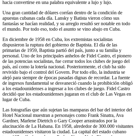
hacia convertirse en una palabra equivalente a lujo y lujo.
Una gran cantidad de dólares corrían dentro de la condición de
apuestas cubanas cada día. Lansky y Batista vieron cómo sus
fantasías se hacían realidad, y su arreglo resultó ser notable en todo
el mundo. Por todo eso, todo el asunto se vino abajo en Cuba.
En diciembre de 1958 en Cuba, los extremistas socialistas
dispusieron la ruptura del gobierno de Baptista. El día de las
primarias de 1959, Baptista partió del país, junto a su familia y
personal. Uno de los principales anhelos de Fidel Castro, el pionero
de las potencias socialistas, fue cerrar todos los clubes de juego del
país, así como la lotería nacional. Posteriormente, el club ha sido
revivido bajo el control del Govern. Por todo ello, la industria se
alejó para siempre de épocas pasadas dignas de recordar. La fuente
de ingresos fundamental se desvaneció cuando la prohibición obligó
a los estadounidenses a ingresar a los clubes de juego. Fidel Castro
decidió que los estadounidenses jugaran en el club de Las Vegas en
lugar de Cuba.
Las fotografías que aún sujetan las mamparas del bar del interior del
Hotel Nacional muestran a personajes como Frank Sinatra, Ava
Gardner, Marlene Dietrich o Gary Cooper arrastrados por la
alucinación de La Habana. En 1958, alrededor de 300.000 visitantes
estadounidenses visitaron la ciudad. La capital del estado cubano