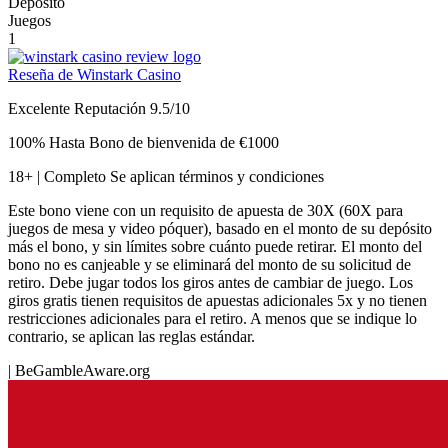
Depósito
Juegos
1
Reseña de Winstark Casino
Excelente Reputación 9.5/10
100% Hasta
Bono de bienvenida de €1000
18+ | Completo
Se aplican términos y condiciones
Este bono viene con un requisito de apuesta de 30X (60X para
juegos de mesa y video póquer), basado en el monto de su depósito
más el bono, y sin límites sobre cuánto puede retirar. El monto del
bono no es canjeable y se eliminará del monto de su solicitud de
retiro. Debe jugar todos los giros antes de cambiar de juego. Los
giros gratis tienen requisitos de apuestas adicionales 5x y no tienen
restricciones adicionales para el retiro. A menos que se indique lo
contrario, se aplican las reglas estándar.
| BeGambleAware.org