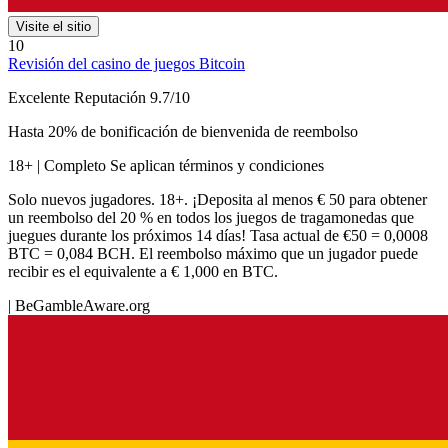
Visite el sitio
10
Revisión del casino de juegos Bitcoin
Excelente Reputación 9.7/10
Hasta
20% de bonificación de bienvenida de reembolso
18+ | Completo
Se aplican términos y condiciones
Solo nuevos jugadores. 18+. ¡Deposita al menos € 50 para obtener
un reembolso del 20 % en todos los juegos de tragamonedas que
juegues durante los próximos 14 días! Tasa actual de €50 = 0,0008
BTC = 0,084 BCH.
El reembolso máximo que un jugador puede
recibir es el equivalente a € 1,000 en BTC.
| BeGambleAware.org