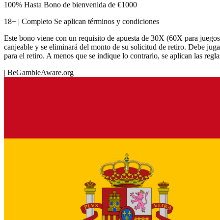
100% Hasta
Bono de bienvenida de €1000
18+ | Completo
Se aplican términos y condiciones
Este bono viene con un requisito de apuesta de 30X (60X para juegos 
canjeable y se eliminará del monto de su solicitud de retiro. Debe juga
para el retiro. A menos que se indique lo contrario, se aplican las regla
| BeGambleAware.org