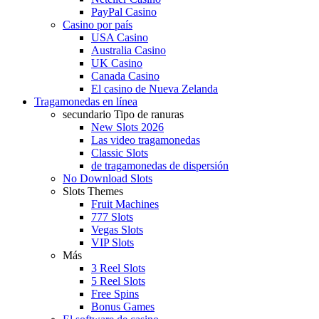
PayPal Casino
Casino por país
USA Casino
Australia Casino
UK Casino
Canada Casino
El casino de Nueva Zelanda
Tragamonedas en línea
secundario Tipo de ranuras
New Slots 2026
Las video tragamonedas
Classic Slots
de tragamonedas de dispersión
No Download Slots
Slots Themes
Fruit Machines
777 Slots
Vegas Slots
VIP Slots
Más
3 Reel Slots
5 Reel Slots
Free Spins
Bonus Games