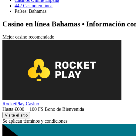
Casinos Online España
442 Casino en línea
Países: Bahamas
Casino en línea Bahamas • Información com
Mejor casino recomendado
RocketPlay Casino
Hasta €600 + 100 FS
Bono de Bienvenida
Visite el sitio
Se aplican términos y condiciones