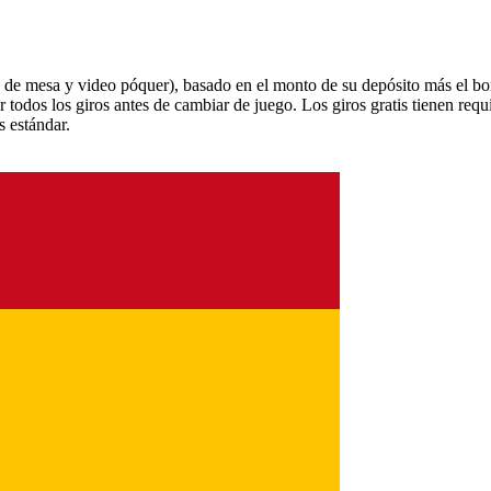
de mesa y video póquer), basado en el monto de su depósito más el bono
r todos los giros antes de cambiar de juego. Los giros gratis tienen requ
s estándar.