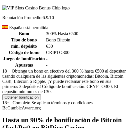
Reputación Promedio 6.9/10
España está permitida
Bono
300% Hasta €500
Tipo de bono
Bono Bitcoin
mín. depósito
€30
Código de bono
CRIPTO300
Juego de bonificación
-
Apuestas
-
18+. Obtenga un bono en efectivo del 300 % hasta €500 al depositar
usando cualquiera de las siguientes criptomonedas: Bitcoin, Bitcoin
Cash, Litecoin o Ripple. ¡Y puede reclamar este bono en sus
primeros 3 depósitos! Código de bonificación: CRYPTO300. El
depósito mínimo es de €30.
Obtener bonificación
18+ | Completo
Se aplican términos y condiciones
|
BeGambleAware.org
Hasta un 90% de bonificación de Bitcoin
(JackPot) en BitDice Casino