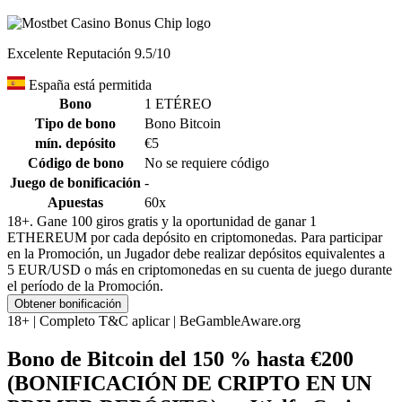
Excelente Reputación 9.5/10
España está permitida
Bono
1 ETÉREO
Tipo de bono
Bono Bitcoin
mín. depósito
€5
Código de bono
No se requiere código
Juego de bonificación
-
Apuestas
60x
18+. Gane 100 giros gratis y la oportunidad de ganar 1
ETHEREUM por cada depósito en criptomonedas. Para participar
en la Promoción, un Jugador debe realizar depósitos equivalentes a
5 EUR/USD o más en criptomonedas en su cuenta de juego durante
el período de la Promoción.
Obtener bonificación
18+ | Completo
T&C aplicar
| BeGambleAware.org
Bono de Bitcoin del 150 % hasta €200
(BONIFICACIÓN DE CRIPTO EN UN