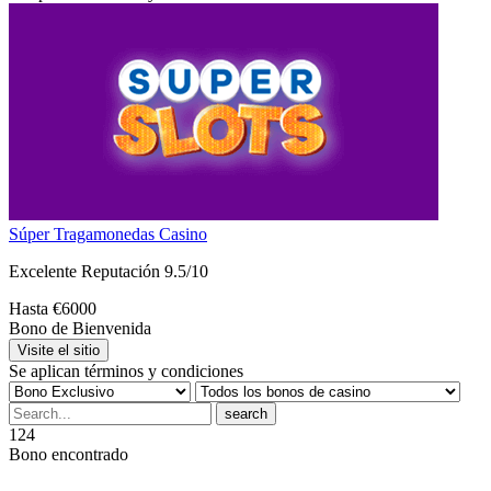
Súper Tragamonedas Casino
Excelente Reputación 9.5/10
Hasta €6000
Bono de Bienvenida
Visite el sitio
Se aplican términos y condiciones
124
Bono encontrado