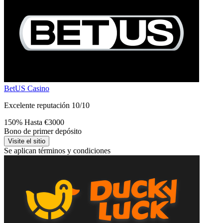
BetUS Casino
Excelente reputación 10/10
150% Hasta €3000
Bono de primer depósito
Visite el sitio
Se aplican términos y condiciones