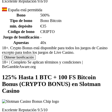
Excelente Reputación 9.6/10
España está permitida
Bono
500%
Tipo de bono
Bono Bitcoin
mín. depósito
€35
Código de bono
CRIPTO
Juego de bonificación
-
Apuestas
40x
18+. Crypto Bonus está disponible para todos los juegos de Casino
excepto para todos los juegos de Live Casino.
Obtener bonificación
18+ | Completo
Se aplican términos y condiciones
|
BeGambleAware.org
125% Hasta 1 BTC + 100 FS Bitcoin
Bonus (CRYPTO BONUS) en Slotman
Casino
Excelente Reputación 9.5/10