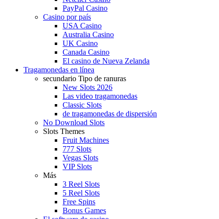
PayPal Casino
Casino por país
USA Casino
Australia Casino
UK Casino
Canada Casino
El casino de Nueva Zelanda
Tragamonedas en línea
secundario Tipo de ranuras
New Slots 2026
Las video tragamonedas
Classic Slots
de tragamonedas de dispersión
No Download Slots
Slots Themes
Fruit Machines
777 Slots
Vegas Slots
VIP Slots
Más
3 Reel Slots
5 Reel Slots
Free Spins
Bonus Games