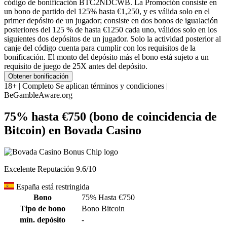
código de bonificación BTC2NDCWB. La Promoción consiste en
un bono de partido del 125% hasta €1,250, y es válida solo en el
primer depósito de un jugador; consiste en dos bonos de igualación
posteriores del 125 % de hasta €1250 cada uno, válidos solo en los
siguientes dos depósitos de un jugador. Solo la actividad posterior al
canje del código cuenta para cumplir con los requisitos de la
bonificación. El monto del depósito más el bono está sujeto a un
requisito de juego de 25X antes del depósito.
Obtener bonificación
18+ | Completo
Se aplican términos y condiciones
|
BeGambleAware.org
75% hasta €750 (bono de coincidencia de
Bitcoin) en Bovada Casino
Excelente Reputación 9.6/10
España está restringida
Bono
75% Hasta €750
Tipo de bono
Bono Bitcoin
mín. depósito
-