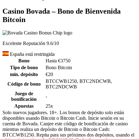
Casino Bovada – Bono de Bienvenida
Bitcoin
Excelente Reputación 9.6/10
España está restringida
Bono
Hasta €3750
Tipo de bono
Bono Bitcoin
mín. depósito
€20
BTCCWB1250, BTC2NDCWB,
Código de bono
BTC2NDCWB
Juego de
-
bonificación
Apuestas
25x
Solo nuevos jugadores. 18+. Los bonos de depósito solo están
disponibles usando Bitcoin o Bitcoin Cash. Inicie sesión en su
cuenta de Bovada. Canjee este código de bonificación de casino
mientras realiza un depósito de Bitcoin o Bitcoin Cash:
BTCCWB1250. Repita para sus próximos dos depósitos, usando el