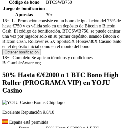
Código de bono
BTCSWB750
Juego de bonificación
-
Apuestas
30x
18+. La Promoción consiste en un bono de igualación del 75% de
hasta €750 y es válida solo en un depósito de Bitcoin o Bitcoin
Cash. El código de bonificación, BTCSWB750, se puede canjear
una vez por jugador solo en su primer depósito, usando Bitcoin o
Bitcoin Cash. Rollover es 5X Sports/5X Horses/30X Casino tanto
en el depósito inicial como en el monto del bono.
Obtener bonificación
18+ | Completo
Se aplican términos y condiciones
|
BeGambleAware.org
50% Hasta €/€2000 o 1 BTC Bono High
Roller (PROGRAMA VIP) en YOJU
Casino
Excelente Reputación 9.8/10
España está permitida