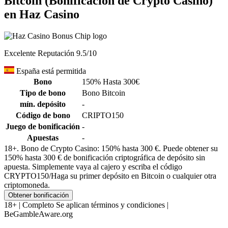
Bitcoin (Bonificación de Crypto Casino)
en Haz Casino
Excelente Reputación 9.5/10
España está permitida
Bono
150% Hasta 300€
Tipo de bono
Bono Bitcoin
mín. depósito
-
Código de bono
CRIPTO150
Juego de bonificación
-
Apuestas
-
18+. Bono de Crypto Casino: 150% hasta 300 €. Puede obtener su
150% hasta 300 € de bonificación criptográfica de depósito sin
apuesta. Simplemente vaya al cajero y escriba el código
CRYPTO150/Haga su primer depósito en Bitcoin o cualquier otra
criptomoneda.
Obtener bonificación
18+ | Completo
Se aplican términos y condiciones
|
BeGambleAware.org