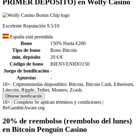
PRIMER DEPÓSITO) en Wolfy Casino
Excelente Reputación 9.5/10
España está permitida
Bono
150% Hasta €200
Tipo de bono
Bono Bitcoin
mín. depósito
20 €/€
Código de bono
BIENVENIDO150
Juego de bonificación
-
Apuestas
-
18+. Criptomonedas disponibles: Bitcoin, Bitcoin Cash, Ethereum,
Litecoin, Ripple, Tether, Monero, Zcash.
Obtener bonificación
18+ | Completo
Se aplican términos y condiciones
|
BeGambleAware.org
20% de reembolso (reembolso del lunes)
en Bitcoin Penguin Casino