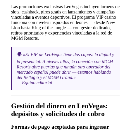
Las promociones exclusivas LeoVegas incluyen torneos de
slots, cashback, giros gratis en lanzamientos y campañas
vinculadas a eventos deportivos. El programa VIP casino
funciona con niveles inspirados en leones — desde New
Lion hasta King of the Jungle — con gestor dedicado,
retiros prioritarios y experiencias vinculadas a la red de
MGM Resorts.
🗣️
«El VIP de LeoVegas tiene dos capas: la digital y
la presencial. A niveles altos, la conexión con MGM
Resorts abre puertas que ningún otro operador del
mercado español puede abrir — estamos hablando
del Bellagio y el MGM Grand.»
— Equipo editorial
Gestión del dinero en LeoVegas:
depósitos y solicitudes de cobro
Formas de pago aceptadas para ingresar