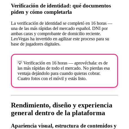
Verificación de identidad: qué documentos
piden y cómo completarla
La verificación de identidad se completó en 16 horas —
una de las más rápidas del mercado español. DNI por
ambas caras y comprobante de domicilio reciente.
LeoVegas ha invertido en agilizar este proceso para su
base de jugadores digitales.
💡 Verificación en 16 horas — aprovéchala: es de
las más rápidas de todo el mercado. No pierdas esa
ventaja dejándolo para cuando quieras cobrar.
Cuatro fotos con el móvil y estás listo.
Rendimiento, diseño y experiencia
general dentro de la plataforma
Apariencia visual, estructura de contenidos y