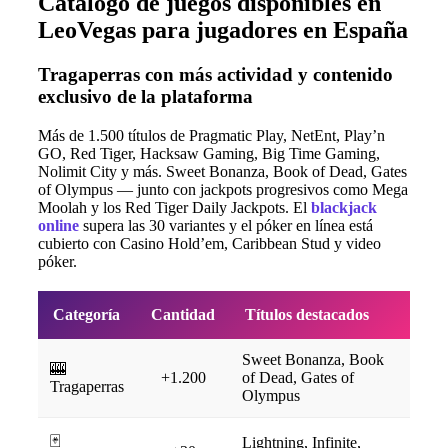
Catálogo de juegos disponibles en
LeoVegas para jugadores en España
Tragaperras con más actividad y contenido
exclusivo de la plataforma
Más de 1.500 títulos de Pragmatic Play, NetEnt, Play’n
GO, Red Tiger, Hacksaw Gaming, Big Time Gaming,
Nolimit City y más. Sweet Bonanza, Book of Dead, Gates
of Olympus — junto con jackpots progresivos como Mega
Moolah y los Red Tiger Daily Jackpots. El
blackjack
online
supera las 30 variantes y el póker en línea está
cubierto con Casino Hold’em, Caribbean Stud y video
póker.
Categoría
Cantidad
Títulos destacados
Sweet Bonanza, Book
🎰
+1.200
of Dead, Gates of
Tragaperras
Olympus
🃏
Lightning, Infinite,