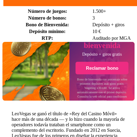
Número de juegos:
1.500+
Número de bonos:
3
Bono de Bienvenida:
Depósito + giros
Depósito mínimo:
10 €
Bono de
RTP:
Auditado por MGA
bienvenida
Depósito + giros gratis
Reclamar bono
Bono de bienvenida con porcentaje sobre
primeros depósitos más giros gratis.
Wagering x30-x40. Se activa
automáticamente con el primer depósito.
Consulta la web oficial para condiciones
vigentes.
Se aplican T&C
LeoVegas se ganó el título de «Rey del Casino Móvil»
hace más de una década — y lo hizo cuando la mayoría de
operadores todavía trataban el smartphone como un
complemento del escritorio. Fundado en 2012 en Suecia,
LeoVegas fue de los primeros en diseñar la experiencia