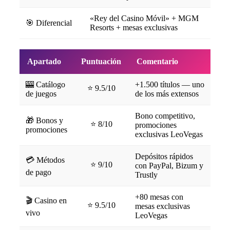
«Rey del Casino Móvil» + MGM
🎯 Diferencial
Resorts + mesas exclusivas
Apartado
Puntuación
Comentario
🎰 Catálogo
+1.500 títulos — uno
⭐ 9.5/10
de juegos
de los más extensos
Bono competitivo,
🎁 Bonos y
⭐ 8/10
promociones
promociones
exclusivas LeoVegas
Depósitos rápidos
💳 Métodos
⭐ 9/10
con PayPal, Bizum y
de pago
Trustly
+80 mesas con
🎬 Casino en
⭐ 9.5/10
mesas exclusivas
vivo
LeoVegas