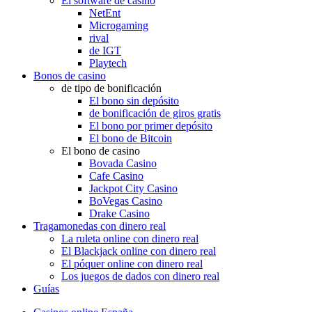
El software de casino
NetEnt
Microgaming
rival
de IGT
Playtech
Bonos de casino
de tipo de bonificación
El bono sin depósito
de bonificación de giros gratis
El bono por primer depósito
El bono de Bitcoin
El bono de casino
Bovada Casino
Cafe Casino
Jackpot City Casino
BoVegas Casino
Drake Casino
Tragamonedas con dinero real
La ruleta online con dinero real
El Blackjack online con dinero real
El póquer online con dinero real
Los juegos de dados con dinero real
Guías