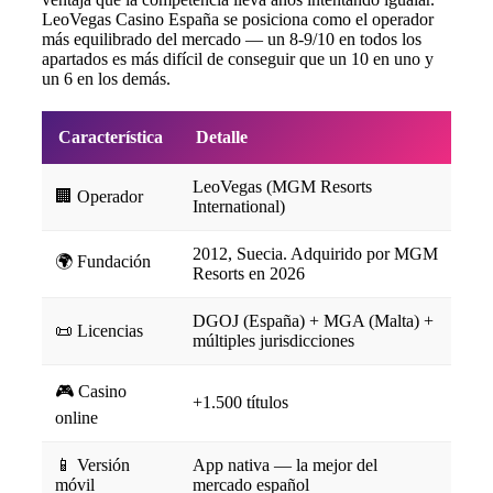
LeoVegas Casino España se posiciona como el operador
más equilibrado del mercado — un 8-9/10 en todos los
apartados es más difícil de conseguir que un 10 en uno y
un 6 en los demás.
Característica
Detalle
LeoVegas (MGM Resorts
🏢 Operador
International)
2012, Suecia. Adquirido por MGM
🌍 Fundación
Resorts en 2026
DGOJ (España) + MGA (Malta) +
📜 Licencias
múltiples jurisdicciones
🎮 Casino
+1.500 títulos
online
📱 Versión
App nativa — la mejor del
móvil
mercado español