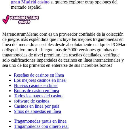
gran Madrid casino
si quieres explorar otras opciones del
mercado español.
MarenostrumMemo.com es un proveedor confiable de la colección
de juegos más espléndida que incluye las mejores tragamonedas en
línea del mercado accesibles desde absolutamente cualquier PC/Mac
o dispositivo móvil.
¡Juegue más de 5000 versiones gratuitas de
tragamonedas de nivel premium, lea reseñas detalladas, verifique
solo calificaciones imparciales de casinos en línea internacionales y
sea uno de los primeros en enterarse de sus increíbles bonos!
Reseñas de casinos en línea
Los mejores casinos en línea
Nuevos casinos en línea
Bonos de casino en línea
Todos los pagos del casino
software de casinos
Casinos en línea por país
Sitios de apuestas en línea
Tragamonedas gratis en línea
Tragamonedas con dinero real