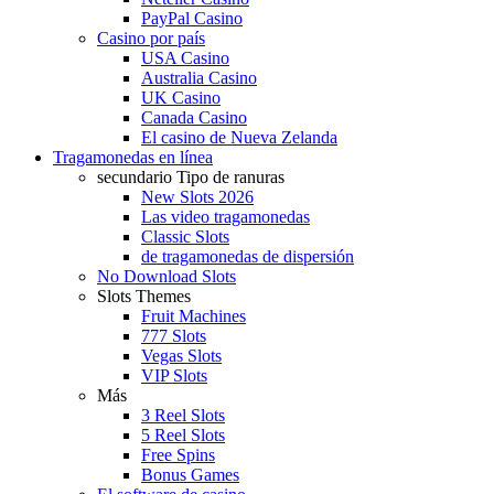
PayPal Casino
Casino por país
USA Casino
Australia Casino
UK Casino
Canada Casino
El casino de Nueva Zelanda
Tragamonedas en línea
secundario Tipo de ranuras
New Slots 2026
Las video tragamonedas
Classic Slots
de tragamonedas de dispersión
No Download Slots
Slots Themes
Fruit Machines
777 Slots
Vegas Slots
VIP Slots
Más
3 Reel Slots
5 Reel Slots
Free Spins
Bonus Games