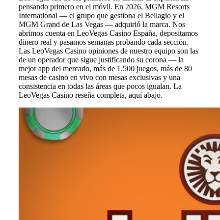
pensando primero en el móvil. En 2026, MGM Resorts
International — el grupo que gestiona el Bellagio y el
MGM Grand de Las Vegas — adquirió la marca. Nos
abrimos cuenta en LeoVegas Casino España, depositamos
dinero real y pasamos semanas probando cada sección.
Las LeoVegas Casino opiniones de nuestro equipo son las
de un operador que sigue justificando su corona — la
mejor app del mercado, más de 1.500 juegos, más de 80
mesas de casino en vivo con mesas exclusivas y una
consistencia en todas las áreas que pocos igualan. La
LeoVegas Casino reseña completa, aquí abajo.