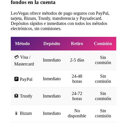
fondos en la cuenta
LeoVegas ofrece métodos de pago seguros con PayPal,
tarjeta, Bizum, Trustly, transferencia y Paysafecard.
Depósitos rápidos e inmediatos con todos los métodos
electrónicos, sin comisiones.
Método
Depósito
Retiro
Comisión
💳 Visa /
Sin
Inmediato
2-5 días
comisión
Mastercard
24-48
Sin
Inmediato
🅿️ PayPal
horas
comisión
24-72
Sin
🏦 Trustly
Inmediato
horas
comisión
No
Sin
📱 Bizum
Inmediato
disponible
comisión