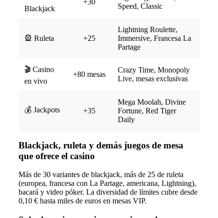
+30
Speed, Classic
Blackjack
Lightning Roulette,
🎡 Ruleta
+25
Immersive, Francesa La
Partage
🎬 Casino
Crazy Time, Monopoly
+80 mesas
Live, mesas exclusivas
en vivo
Mega Moolah, Divine
💰 Jackpots
+35
Fortune, Red Tiger
Daily
Blackjack, ruleta y demás juegos de mesa
que ofrece el casino
Más de 30 variantes de blackjack, más de 25 de ruleta
(europea, francesa con La Partage, americana, Lightning),
bacará y video póker. La diversidad de límites cubre desde
0,10 € hasta miles de euros en mesas VIP.