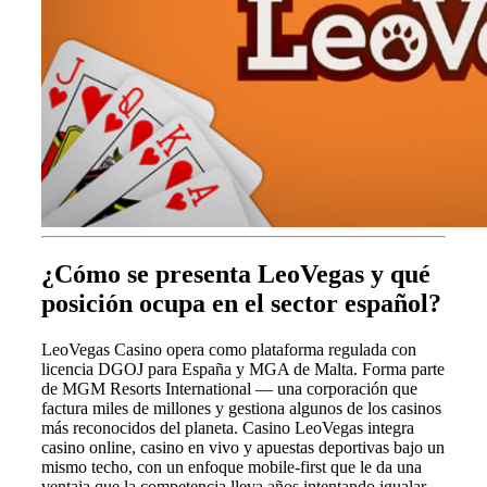
¿Cómo se presenta LeoVegas y qué
posición ocupa en el sector español?
LeoVegas Casino opera como plataforma regulada con
licencia DGOJ para España y MGA de Malta. Forma parte
de MGM Resorts International — una corporación que
factura miles de millones y gestiona algunos de los casinos
más reconocidos del planeta. Casino LeoVegas integra
casino online, casino en vivo y apuestas deportivas bajo un
mismo techo, con un enfoque mobile-first que le da una
ventaja que la competencia lleva años intentando igualar.