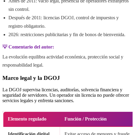
Antes de 2011: vacío legal, presencia de operadores extranjeros
sin control.
Después de 2011: licencias DGOJ, control de impuestos y
registro obligatorio.
2026: restricciones publicitarias y fin de bonos de bienvenida.
💡 Comentario del autor:
La evolución equilibra actividad económica, protección social y
responsabilidad legal.
Marco legal y la DGOJ
La DGOJ supervisa licencias, auditorías, solvencia financiera y
seguridad de servidores. Un operador sin licencia no puede ofrecer
servicios legales y enfrenta sanciones.
Elemento regulado
Función / Protección
Identificación digital
Evitar acceso de menores y fraude