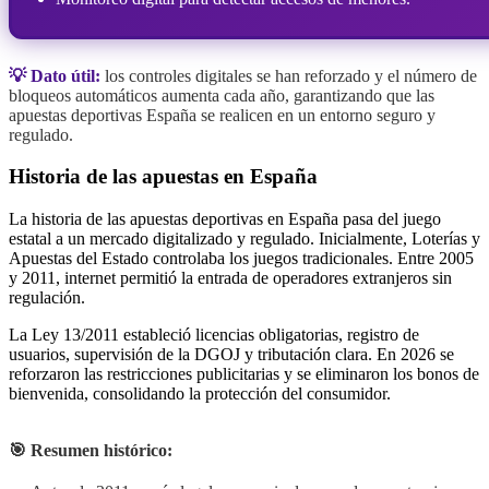
💡 Dato útil:
los controles digitales se han reforzado y el número de
bloqueos automáticos aumenta cada año, garantizando que las
apuestas deportivas España se realicen en un entorno seguro y
regulado.
Historia de las apuestas en España
La historia de las apuestas deportivas en España pasa del juego
estatal a un mercado digitalizado y regulado. Inicialmente, Loterías y
Apuestas del Estado controlaba los juegos tradicionales. Entre 2005
y 2011, internet permitió la entrada de operadores extranjeros sin
regulación.
La Ley 13/2011 estableció licencias obligatorias, registro de
usuarios, supervisión de la DGOJ y tributación clara. En 2026 se
reforzaron las restricciones publicitarias y se eliminaron los bonos de
bienvenida, consolidando la protección del consumidor.
🎯 Resumen histórico: