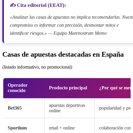
✍️ Cita editorial (EEAT):
«Analizar las casas de apuestas no implica recomendarlas. Nuest
compromiso es informar con precisión, desmontar mitos e
identificar riesgos.» — Equipo Marenostrum Memo
Casas de apuestas destacadas en España
(listado informativo, no promocional)
Operador
Producto principal
¿Por qué se men
conocido
apuestas deportivas
Bet365
popularidad y pre
online
Sportium
retail + online
colaboración con l