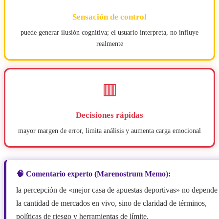
Sensación de control
puede generar ilusión cognitiva; el usuario interpreta, no influye
realmente
🟥
Decisiones rápidas
mayor margen de error, limita análisis y aumenta carga emocional
🧠 Comentario experto (Marenostrum Memo):
la percepción de «mejor casa de apuestas deportivas» no depende
la cantidad de mercados en vivo, sino de claridad de términos,
políticas de riesgo y herramientas de límite.