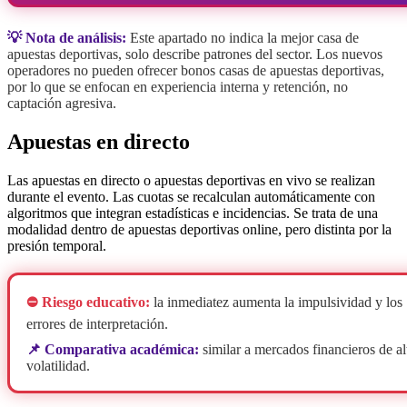
💡 Nota de análisis:
Este apartado no indica la mejor casa de
apuestas deportivas, solo describe patrones del sector. Los nuevos
operadores no pueden ofrecer bonos casas de apuestas deportivas,
por lo que se enfocan en experiencia interna y retención, no
captación agresiva.
Apuestas en directo
Las apuestas en directo o apuestas deportivas en vivo se realizan
durante el evento. Las cuotas se recalculan automáticamente con
algoritmos que integran estadísticas e incidencias. Se trata de una
modalidad dentro de apuestas deportivas online, pero distinta por la
presión temporal.
⛔ Riesgo educativo:
la inmediatez aumenta la impulsividad y los
errores de interpretación.
📌 Comparativa académica:
similar a mercados financieros de al
volatilidad.