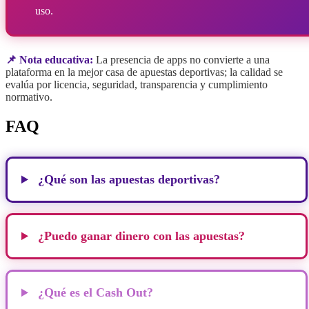
uso.
📌 Nota educativa:
La presencia de apps no convierte a una
plataforma en la mejor casa de apuestas deportivas; la calidad se
evalúa por licencia, seguridad, transparencia y cumplimiento
normativo.
FAQ
¿Qué son las apuestas deportivas?
¿Puedo ganar dinero con las apuestas?
¿Qué es el Cash Out?