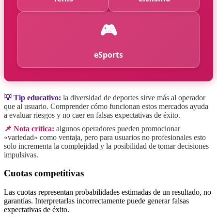
🎮
eSports
💡 Tip educativo:
la diversidad de deportes sirve más al operador
que al usuario. Comprender cómo funcionan estos mercados ayuda
a evaluar riesgos y no caer en falsas expectativas de éxito.
📌 Nota crítica:
algunos operadores pueden promocionar
«variedad» como ventaja, pero para usuarios no profesionales esto
solo incrementa la complejidad y la posibilidad de tomar decisiones
impulsivas.
Cuotas competitivas
Las cuotas representan probabilidades estimadas de un resultado, no
garantías. Interpretarlas incorrectamente puede generar falsas
expectativas de éxito.