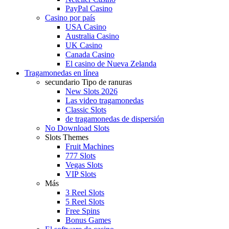
PayPal Casino
Casino por país
USA Casino
Australia Casino
UK Casino
Canada Casino
El casino de Nueva Zelanda
Tragamonedas en línea
secundario Tipo de ranuras
New Slots 2026
Las video tragamonedas
Classic Slots
de tragamonedas de dispersión
No Download Slots
Slots Themes
Fruit Machines
777 Slots
Vegas Slots
VIP Slots
Más
3 Reel Slots
5 Reel Slots
Free Spins
Bonus Games