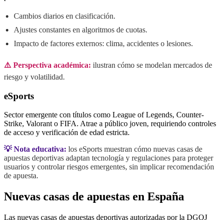
Cambios diarios en clasificación.
Ajustes constantes en algoritmos de cuotas.
Impacto de factores externos: clima, accidentes o lesiones.
⚠️ Perspectiva académica:
ilustran cómo se modelan mercados de
riesgo y volatilidad.
eSports
Sector emergente con títulos como League of Legends, Counter-
Strike, Valorant o FIFA. Atrae a público joven, requiriendo controles
de acceso y verificación de edad estricta.
💡 Nota educativa:
los eSports muestran cómo nuevas casas de
apuestas deportivas adaptan tecnología y regulaciones para proteger
usuarios y controlar riesgos emergentes, sin implicar recomendación
de apuesta.
Nuevas casas de apuestas en España
Las nuevas casas de apuestas deportivas autorizadas por la DGOJ