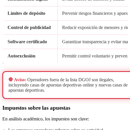
Límites de depósito
Prevenir riesgos financieros y apuest
Control de publicidad
Reducir exposición de menores y ries
Software certificado
Garantizar transparencia y evitar ma
Autoexclusión
Permitir control voluntario y preveni
🛑 Aviso:
Operadores fuera de la lista DGOJ son ilegales,
incluyendo casas de apuestas deportivas online y nuevas casas de
apuestas deportivas.
Impuestos sobre las apuestas
En análisis académico, los impuestos son clave: