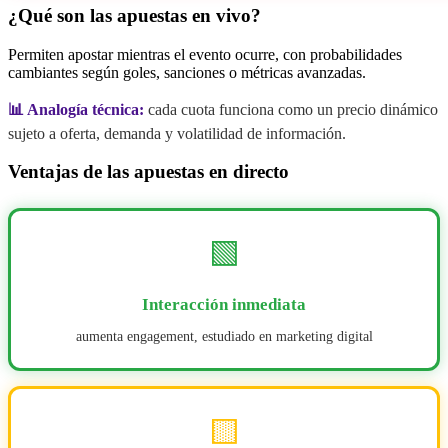
¿Qué son las apuestas en vivo?
Permiten apostar mientras el evento ocurre, con probabilidades
cambiantes según goles, sanciones o métricas avanzadas.
📊 Analogía técnica:
cada cuota funciona como un precio dinámico
sujeto a oferta, demanda y volatilidad de información.
Ventajas de las apuestas en directo
🟩
Interacción inmediata
aumenta engagement, estudiado en marketing digital
🟨