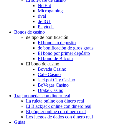
El software de casino
NetEnt
Microgaming
rival
de IGT
Playtech
Bonos de casino
de tipo de bonificación
El bono sin depósito
de bonificación de giros gratis
El bono por primer depósito
El bono de Bitcoin
El bono de casino
Bovada Casino
Cafe Casino
Jackpot City Casino
BoVegas Casino
Drake Casino
Tragamonedas con dinero real
La ruleta online con dinero real
El Blackjack online con dinero real
El póquer online con dinero real
Los juegos de dados con dinero real
Guías