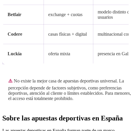
modelo distinto d
Betfair
exchange + cuotas
usuarios
Codere
casas físicas + digital
multinacional con
Luckia
oferta mixta
presencia en Galic
⚠️
No existe la mejor casa de apuestas deportivas universal. La
percepción depende de factores subjetivos, como preferencias
deportivas, atención al cliente o límites establecidos. Para menores,
el acceso está totalmente prohibido.
Sobre las apuestas deportivas en España
Las apuestas deportivas en España forman parte de un marco