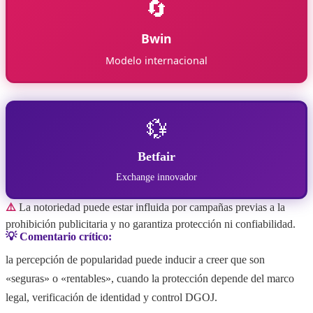
🔄
Bwin
Modelo internacional
💱
Betfair
Exchange innovador
⚠️
La notoriedad puede estar influida por campañas previas a la
prohibición publicitaria y no garantiza protección ni confiabilidad.
💡 Comentario crítico:
la percepción de popularidad puede inducir a creer que son
«seguras» o «rentables», cuando la protección depende del marco
legal, verificación de identidad y control DGOJ.